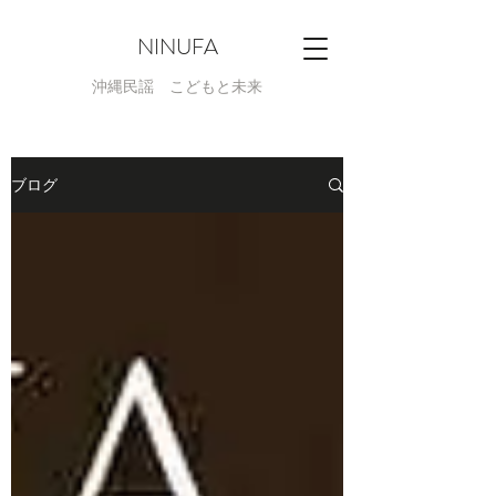
NINUFA
​沖縄民謡 こどもと未来
ブログ