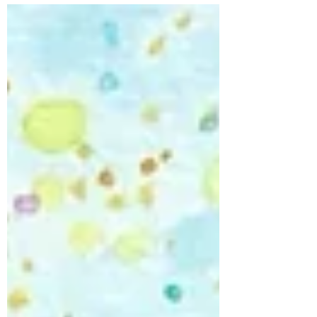
2DAYS公演でお届けいたします♪ オーナーさ
んの沖縄民謡への深い想いに触れ、 バンコ
クの夜、伝統的な琉装に身を包み唄わせてい
ただきます✨ タイの地で、 沖縄の唄と三線
の音色をお届けできることに 心より感謝を
込めて…🙏✨ ⸻ 「桜庭歩 ライブ in
BANGKOK」 ー沖縄民謡酒場ー 二日間の公
演です✨ ♦︎日時 2月6日（金)＆2月8日(日)
20:00 開演 ♦︎場所 泡盛と沖縄料理の店 ワッ
ターヤ （Wattaya Awamori & Okinawa Cuisine）
スクムビット ソイ169 02-711-0536
facebook.com/kinjo.okinawa ライブチャージ：
300バーツ ⸻ Additional Live Show in
Bangkok, Thailand I’m happy to share that an
additional live perfo