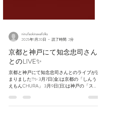
ninufaokinawafolks
2025年1月20日
読了時間: 2分
京都と神戸にて知念忠司さん
とのLIVE✨
京都と神戸にて知念忠司さんとのライブが決
まりました!!✨ 3月7日(金)は京都の「しんう
えもんCHURA」 3月9日(日)は神戸の「スタ
ーライト」 知念さんは、沖縄本島北部出身
で、「涙の那覇港」などの芝居歌を得意とさ
れ、大城美佐子先生のお店「島思い」でも15
年間演奏されてい...