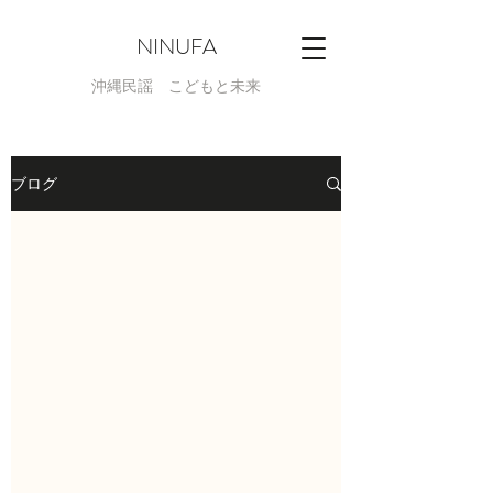
NINUFA
​沖縄民謡 こどもと未来
ブログ