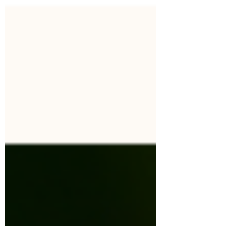
安心してお任せいただけるよう、 私自身も
学び続けてまいります。 一対一の保育だか
らこそ、...