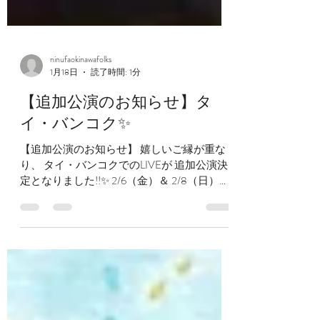
ninufaokinawafolks
1月18日
読了時間: 1分
【追加公演のお知らせ】タ
イ・バンコク✨
【追加公演のお知らせ】 嬉しいご縁が重な
り、 タイ・バンコクでのLIVEが 追加公演決
定となりました!!✨ 2/6（金）＆ 2/8（日）の
2DAYS公演でお届けいたします♪ オーナーさ
んの沖縄民謡への深い想いに触れ、 バンコ
クの夜、伝統的な琉装に身を包み唄わせてい
ただきます✨ タイの地で、 沖縄の唄と三線
の音色をお届けできることに 心より感謝を