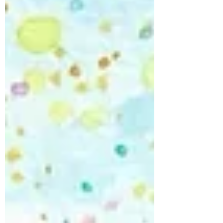
込めて…🙏✨ ⸻ 「桜庭歩 ライブ in
BANGKOK」 ー沖縄民謡酒場ー 二日間の公
演です✨ ♦︎日時 2月6日（金)＆2月8日(日)
20:00 開演 ♦︎場所 泡盛と沖縄料理の店 ワッ
ターヤ （Wattaya Awamori & Okinawa Cuisine）
スクムビット ソイ169 02-711-0536
facebook.com/kinjo.okinawa ライブチャージ：
300バーツ ⸻ Additional Live Show in
Bangkok, Thailand I’m happy to share that an
additional live perfo