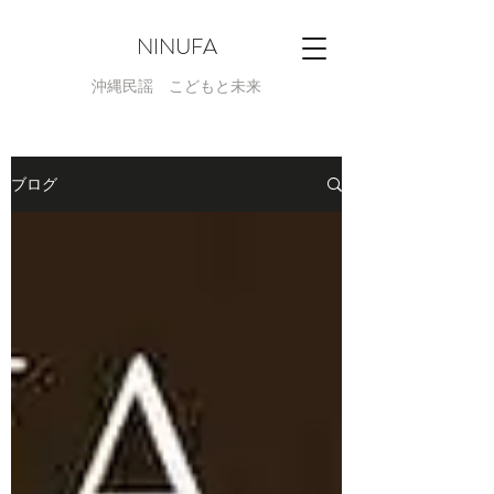
NINUFA
​沖縄民謡 こどもと未来
ブログ