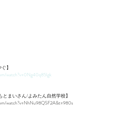
やぐ】
.com/watch?v=0Ng40q85lgk
しもとまいさん/よみたん自然学校】
e.com/watch?v=NhNu98QSF2A&t=980s