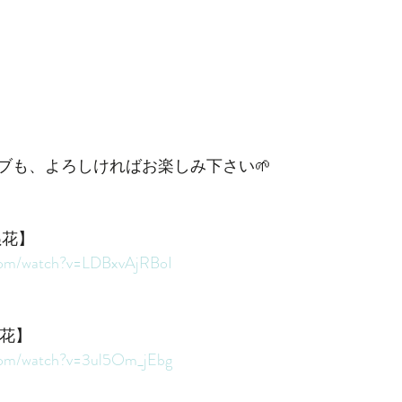
ブも、よろしければお楽しみ下さい🌱
ぬ花】
.com/watch?v=LDBxvAjRBoI
の花】
.com/watch?v=3ul5Om_jEbg