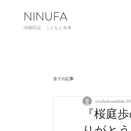
NINUFA
​沖縄民謡 こどもと未来
全ての記事
ninufaokinawafolks
2
『桜庭歩
りがとう