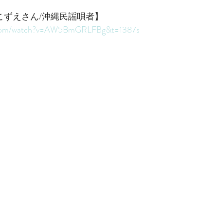
知念こずえさん/沖縄民謡唄者】
e.com/watch?v=AW5BmGRLFBg&t=1387s