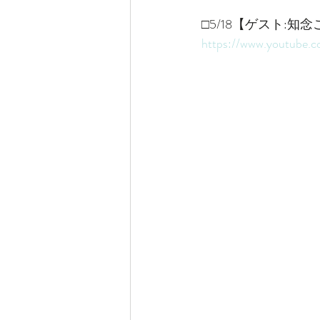
□5/18【ゲスト:
https://www.youtub