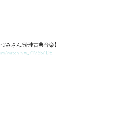
嘉いづみさん/琉球古典音楽】
com/watch?v=i_Y1V6bi1DE