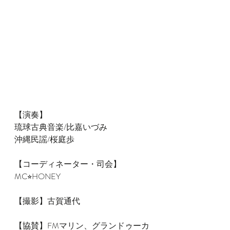
【演奏】
琉球古典音楽/比嘉いづみ
沖縄民謡/桜庭歩
【コーディネーター・司会】
MC⭐︎HONEY
【撮影】古賀通代
【協賛】FMマリン、グランドゥーカ