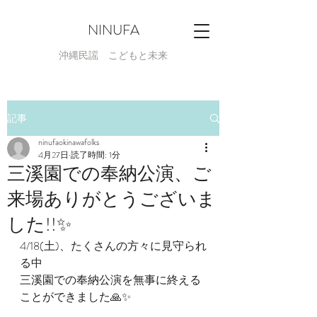
NINUFA
​沖縄民謡 こどもと未来
記事
ninufaokinawafolks
4月27日
読了時間: 1分
三溪園での奉納公演、ご
来場ありがとうございま
した!!✨
4/18(土)、たくさんの方々に見守られ
る中
三溪園での奉納公演を無事に終える
ことができました🙏✨