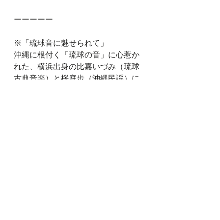
ーーーーー
※「琉球音に魅せられて」
沖縄に根付く「琉球の音」に心惹か
れた、横浜出身の比嘉いづみ（琉球
古典音楽）と桜庭歩（沖縄民謡）に
よる唄会。
✅次回は、6/20（土）
横浜・シネマジャック＆ベティに
て、映画とのコラボイベントを開催
予定です🎬✨
どうぞお楽しみに🫶
#琉球音に魅せられて
#琉球音楽
#琉球古典音楽
#沖縄民謡