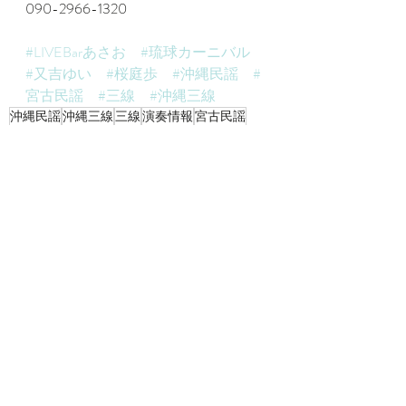
090-2966-1320
#LIVEBarあさお
#琉球カーニバル
#又吉ゆい
#桜庭歩
#沖縄民謡
#
宮古民謡
#三線
#沖縄三線
沖縄民謡
沖縄三線
三線
演奏情報
宮古民謡
最新記事
すべて表示