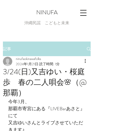
NINUFA
​沖縄民謡 こどもと未来
記事
ninufaokinawafolks
2024年1月21日
読了時間: 1分
3/24(日)又吉ゆい・桜庭
歩 春の二人唄会🌸（@
那覇）
今年3月、
那覇市寄宮にある『LIVEBarあさと』
にて
又吉ゆいさんとライブさせていただ
きます♪