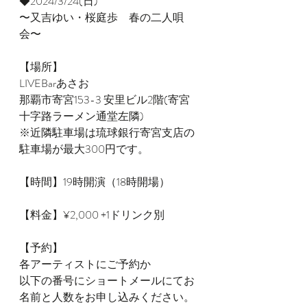
◆2024/3/24(日)
〜又吉ゆい・桜庭歩　春の二人唄
会〜
【場所】
LIVEBarあさお
那覇市寄宮153-3 安里ビル2階(寄宮
十字路ラーメン通堂左隣)
※近隣駐車場は琉球銀行寄宮支店の
駐車場が最大300円です。
【時間】19時開演（18時開場）
【料金】¥2,000 +1ドリンク別
【予約】
各アーティストにご予約か
以下の番号にショートメールにてお
名前と人数をお申し込みください。