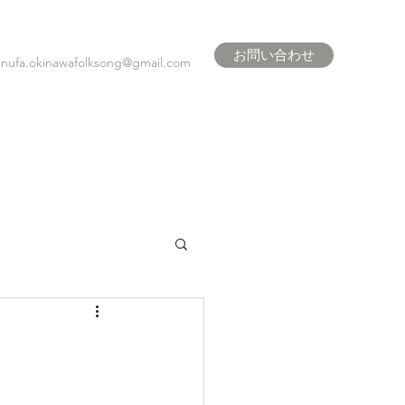
お問い合わせ
inufa.okinawafolksong@gmail.com