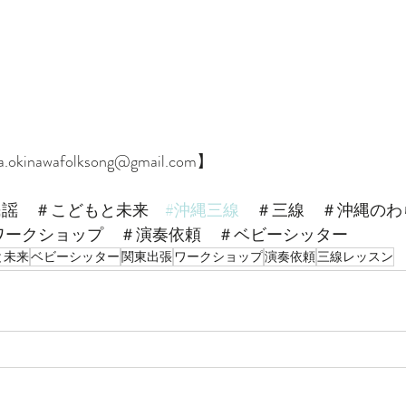
inawafolksong@gmail.com】
民謡　＃こどもと未来　
#沖縄三線
　＃三線　＃沖縄のわ
ワークショップ　＃演奏依頼　＃ベビーシッター
と未来
ベビーシッター
関東出張
ワークショップ
演奏依頼
三線レッスン