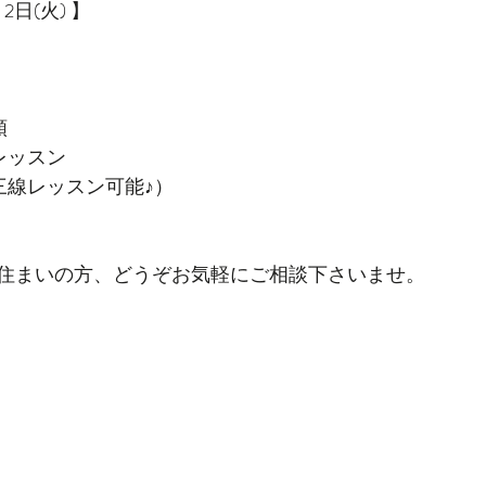
月2日(火) 】
頼
レッスン
三線レッスン可能♪）
住まいの方、どうぞお気軽にご相談下さいませ。