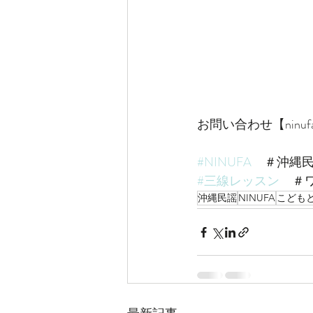
お問い合わせ【ninufa.ok
#NINUFA
　＃沖縄
#三線レッスン
　＃
沖縄民謡
NINUFA
こども