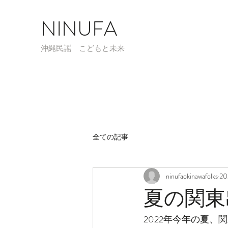
NINUFA
​沖縄民謡 こどもと未来
全ての記事
ninufaokinawafolks
2
夏の関東出
2022年今年の夏、