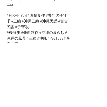
ck/-
#HIKARIYuki
#映像制作
#豊年の子守
唄
#三線
#沖縄三線
#沖縄民謡
#宮古
民謡
#子守唄
#桜庭歩
#楽曲制作
#沖縄の暮らし
#
沖縄の風景
#三線
#沖縄
#YouTube
#映
像公開
最新記事
すべて表示