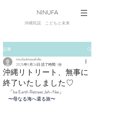
NINUFA
​沖縄民謡 こどもと未来
記事
ninufaokinawafolks
2025年9月24日
読了時間: 1分
沖縄リトリート、無事に
終了いたしました♡
「be Earth Retreat Jah-Nei」 
〜母なる海へ還る旅〜