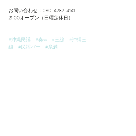
お問い合わせ：080-4282-4141
21:00オープン（日曜定休日）
#沖縄民謡
#奏sa
#三線
#沖縄三
線
#民謡バー
#糸満
沖縄民謡
沖縄三線
島唄ライブ