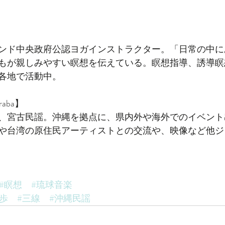
】
ンド中央政府公認ヨガインストラクター。「日常の中に
もが親しみやすい瞑想を伝えている。瞑想指導、誘導瞑
各地で活動中。
raba】
、宮古民謡。沖縄を拠点に、県内外や海外でのイベント
や台湾の原住民アーティストとの交流や、映像など他ジ
#瞑想
#琉球音楽
歩
#三線
#沖縄民謡