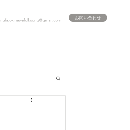
お問い合わせ
inufa.okinawafolksong@gmail.com