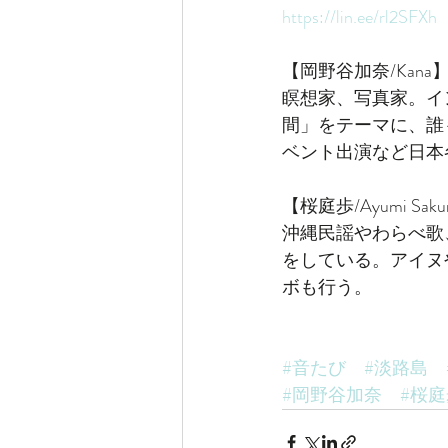
https://lin.ee/rl2SFXh
【岡野谷加奈/Kana
瞑想家、写真家。イ
間」をテーマに、誰
ベント出演など日本
【桜庭歩/Ayumi Saku
沖縄民謡やわらべ歌
をしている。アイヌ
ボも行う。
#音たび
#淡路島
#岡野谷加奈
#桜庭