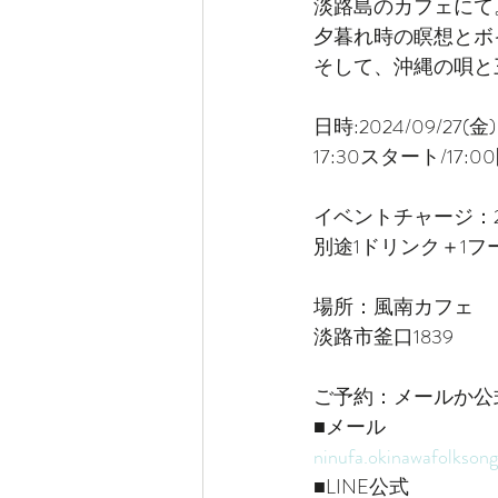
淡路島のカフェにて
夕暮れ時の瞑想とボ
そして、沖縄の唄と
日時:2024/09/27(金)
17:30スタート/17:0
イベントチャージ：2
別途1ドリンク＋1フ
場所：風南カフェ
淡路市釜口1839
ご予約：メールか公式
■メール
ninufa.okinawafolkso
■LINE公式