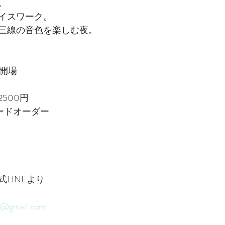
。
イスワーク。
三線の音色を楽しむ夜。
0開場
500円
ードオーダー
LINEより
ng@gmail.com