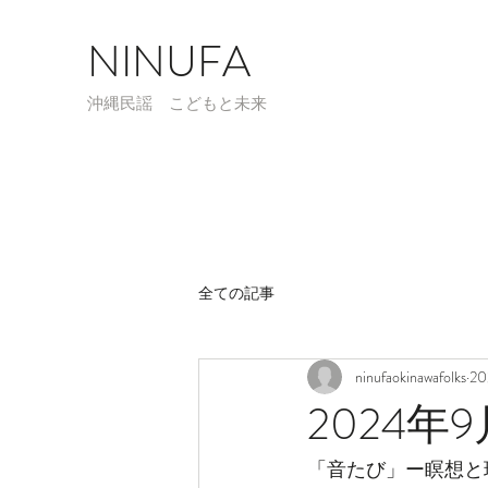
NINUFA
​沖縄民謡 こどもと未来
全ての記事
ninufaokinawafolks
2
2024年
「音たび」ー瞑想と