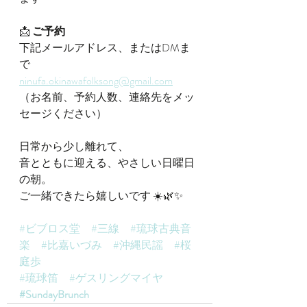
📩 
ご予約
下記メールアドレス、またはDMま
で
ninufa.okinawafolksong@gmail.com
（お名前、予約人数、連絡先をメッ
セージください）
日常から少し離れて、
音とともに迎える、やさしい日曜日
の朝。
ご一緒できたら嬉しいです ☀️🌿✨
#ビブロス堂
#三線
#琉球古典音
楽
#比嘉いづみ
#沖縄民謡
#桜
庭歩
#琉球笛
#ゲスリングマイヤ
#SundayBrunch