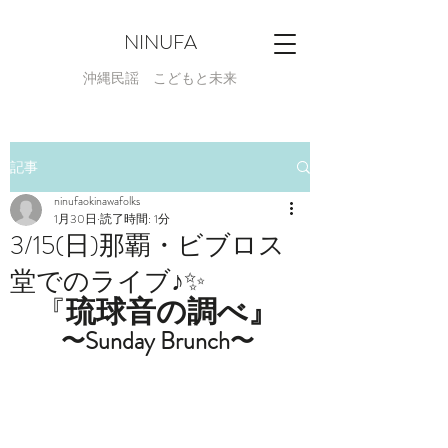
NINUFA
​沖縄民謡 こどもと未来
記事
ninufaokinawafolks
1月30日
読了時間: 1分
3/15(日)那覇・ビブロス
堂でのライブ♪✨
『
琉球音の調べ』 
〜Sunday Brunch〜