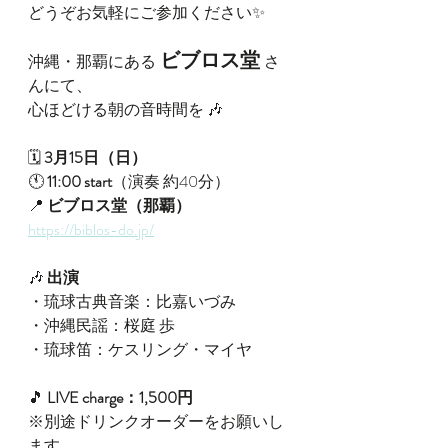
どうぞお気軽にご参加ください✨
ビブロス堂
沖縄・那覇にある
さ
んにて、
心ほどける朝の音時間を 🎶
🗓 
3月15日（日）
🕚 
11:00 start
（演奏 約40分）
📍 
ビブロス堂（那覇）
https://biblos-do.jp/
🎶 
出演
・琉球古典音楽：比嘉いづみ
・沖縄民謡：桜庭 歩
・琉球笛：ケスリング・マイヤ
🎵 
LIVE charge：1,500円
※別途ドリンクオーダーをお願いし
ます