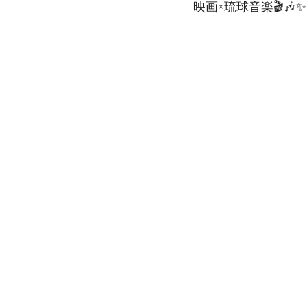
映画×琉球音楽🎬🎶