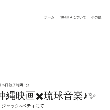
n
ホーム
NINUFAについて
その他
月26日
読了時間: 1分
土)沖縄映画✖️琉球音楽♪✨
　ジャック&ベティにて