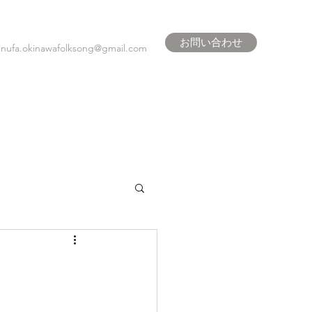
お問い合わせ
inufa.okinawafolksong@gmail.com